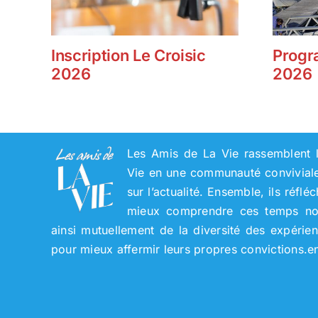
Inscription Le Croisic
Progr
2026
2026
Les Amis de La Vie rassemblent l
Vie en une communauté conviviale 
sur l’actualité. Ensemble, ils réflé
mieux comprendre ces temps nouv
ainsi mutuellement de la diversité des expérie
pour mieux affermir leurs propres convictions.
e