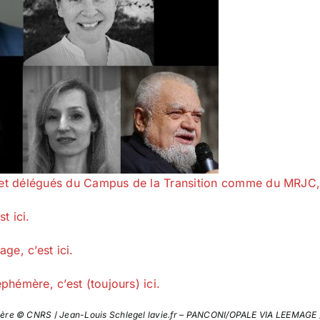
 et délégués du Campus de la Transition comme du MRJC, c
t ici.
ge, c’est ici.
phémère, c’est (toujours) ici.
arrère © CNRS
/
Jean-Louis Schlegel lavie.fr – PANCONI/OPALE VIA LEEMAGE