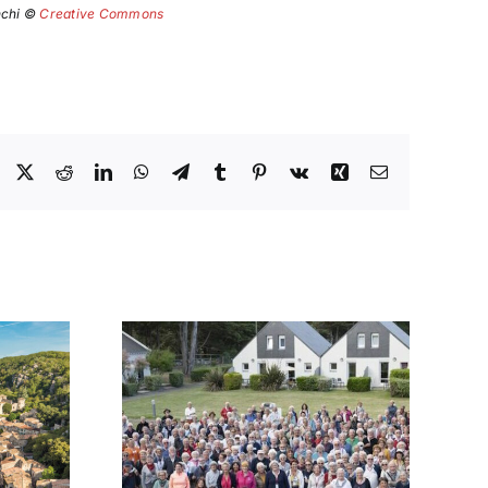
nchi ©
Creative Commons
Facebook
X
Reddit
LinkedIn
WhatsApp
Telegram
Tumblr
Pinterest
Vk
Xing
Email