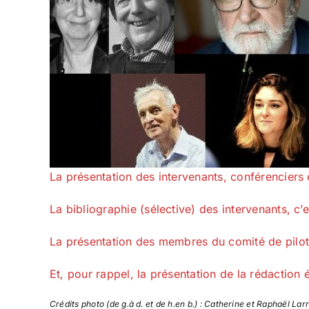
La présentation des intervenants, conférenciers
La bibliographie (sélective) des intervenants, c’es
La présentation des membres du comité de pilota
Et, pour rappel, la présentation de la rédaction é
Crédits photo (de g.à d. et de h.en b.) : Catherine et Raphaël L