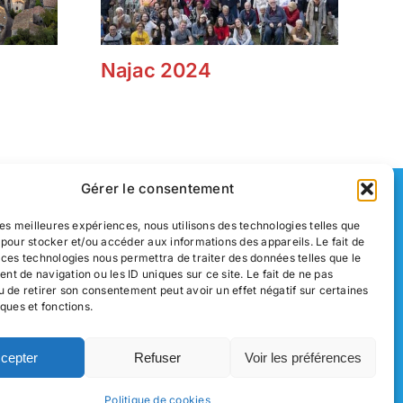
Najac 2024
In
2
Gérer le consentement
s
Nous contacter
 les meilleures expériences, nous utilisons des technologies telles que
 pour stocker et/ou accéder aux informations des appareils. Le fait de
Mentions légales
 ces technologies nous permettra de traiter des données telles que le
t de navigation ou les ID uniques sur ce site. Le fait de ne pas
u de retirer son consentement peut avoir un effet négatif sur certaines
Politique de confidentialité
iques et fonctions.
Un site réalisé par
ACCK
cepter
Refuser
Voir les préférences
Politique de cookies