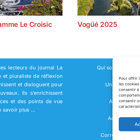
amme Le Croisic
Vogüé 2025
es lecteurs du journal La
Qui sommes-nou
et pluraliste de réflexion
Pour offrir
chissent et dialoguent pour
Universités
les cookies
consentir à
eaux. Ils s’enrichissent
comportemen
nces et des points de vue
Adhérer
consentir o
caractérist
n savoir plus …
Adhérent
Ac
Correspondant