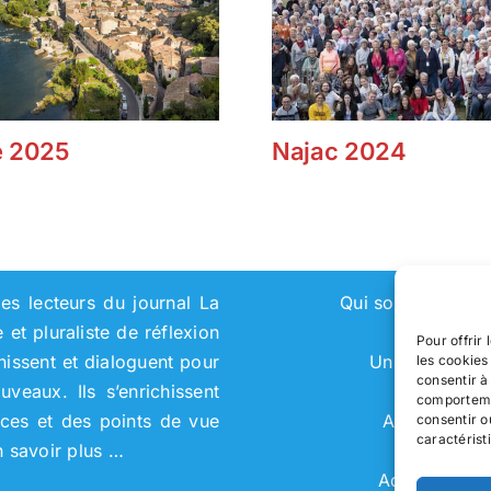
 2025
Najac 2024
es lecteurs du journal La
Qui sommes-nou
et pluraliste de réflexion
Pour offrir
chissent et dialoguent pour
Universités
les cookies
consentir à
eaux. Ils s’enrichissent
comportemen
nces et des points de vue
Adhérer
consentir o
caractérist
n savoir plus …
Adhérent