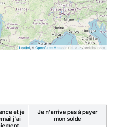
Leaflet
, ©
OpenStreetMap
contributeurs/contributrices
rence et je
Je n'arrive pas à payer
mail j'ai
mon solde
paiement