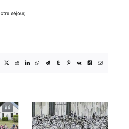
otre séjour,
Facebook
X
Reddit
LinkedIn
WhatsApp
Telegram
Tumblr
Pinterest
Vk
Xing
Email