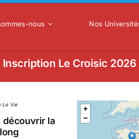
 sommes-nous
Nos Université
Inscription Le Croisic 2026
 La Vie
+
−
 découvrir la
 long