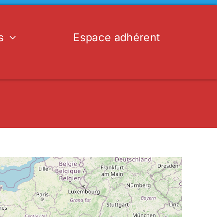
s
Espace adhérent