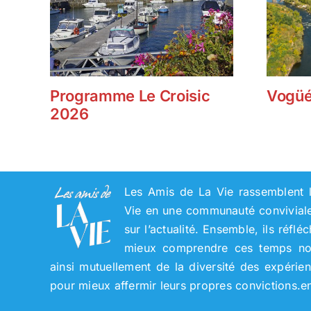
Programme Le Croisic
Vogüé
2026
Les Amis de La Vie rassemblent l
Vie en une communauté conviviale 
sur l’actualité. Ensemble, ils réflé
mieux comprendre ces temps nouv
ainsi mutuellement de la diversité des expérie
pour mieux affermir leurs propres convictions.
e