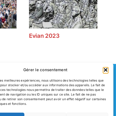
Evian 2023
Pr
2
Gérer le consentement
s
Nous contacter
 les meilleures expériences, nous utilisons des technologies telles que
 pour stocker et/ou accéder aux informations des appareils. Le fait de
Mentions légales
 ces technologies nous permettra de traiter des données telles que le
t de navigation ou les ID uniques sur ce site. Le fait de ne pas
u de retirer son consentement peut avoir un effet négatif sur certaines
Politique de confidentialité
iques et fonctions.
Un site réalisé par
ACCK