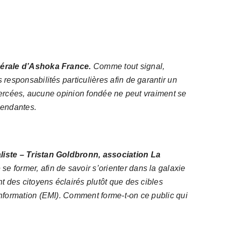
nérale d’Ashoka France.
Comme
tout signal
,
 responsabilités p
articulières
afin de garantir un
xercées,
aucune opinion
fondée
ne peut
vraiment
se
pendantes.
iste – Tristan Goldbronn, association La
se former, afin de savoir s’orienter dans la galaxie
t des citoyens éclairés plutôt que des cibles
Information (EMI).
Comment forme-t-on ce public qui