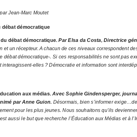
et par Jean-Marc Moutet
du débat démocratique
e du débat démocratique.
Par Elsa da Costa, Directrice gé
n et un récepteur.
A c
hacun de ces niveaux
correspondent
des
le débat démocratique-.
Si ces responsabilités ne sont pas e
interagissent-elles ? Démocratie et information sont interdé
’éducation aux médias.
Avec Sophie Gindensperger, journal
 Animé par Anne Guion.
Désormais,
bien s’informer exige…de 
rement
pour les plus jeunes.
N
ous souhaitons qu’ils deviennen
est aussi le but que recherche
l’Éducation aux Médias et à l’