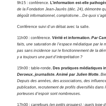
9h15 : conférence.
L’information est-elle pathogè
de la Fondation Jean-Jaurès (déc. 24), démontre que
dégoût informationnel,
complotisme
…
De quoi s’agi
Conférence suivi d’un débat avec la salle.
11h00 : conférence.
Vérité et information.
Par Cam
faits, une saturation de l’espace médiatique par le 
pas sans incidence sur le fonctionnement de la démo
y a toujours une part d’interprétation ?
15h00 : table-ronde
. Des pratiques médiatiques i
Deroeux, journaliste. Animé par Julien Motte.
Bi
Depuis des années, des associations, des influenceu
publication, recrutement de profils diversifiés dans
porteuses d’espoir sont
nombreuses
.
17h00 : carrefours
(en petits groupes) : quels type