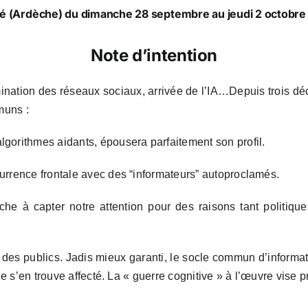
é (Ardèche) du dimanche 28 septembre au jeudi 2 octobre
Note d’intention
omination des réseaux sociaux, arrivée de l’IA…Depuis trois d
muns :
lgorithmes aidants, épousera parfaitement son profil.
currence frontale avec des “informateurs” autoproclamés.
he à capter notre attention pour des raisons tant politiq
 des publics. Jadis mieux garanti, le socle commun d’information
s’en trouve affecté. La « guerre cognitive » à l’œuvre vise pr