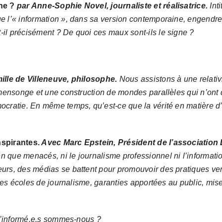
ne ?
par Anne-Sophie Novel, journaliste et réalisatrice.
I
nt
 l’« information », dans sa version contemporaine, engendre d
t-il précisément ? De quoi ces maux sont-ils le signe ?
ille de Villeneuve, philosophe.
Nous assistons à une relativi
mensonge et une construction de mondes parallèles qui n’ont qu
cratie. En même temps, qu’est-ce que la vérité en matière d’in
nspirantes.
Avec Marc Epstein, Président de l’association
en que menacés, ni le journalisme
professionnel
ni l’informat
rs, des médias se battent pour promouvoir des pratiques vertu
 les écoles de journalisme, garanties apportées au public, mis
 d’informé.e.s sommes-nous ?