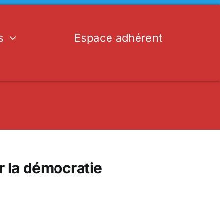
s
Espace adhérent
r la démocratie