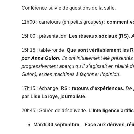
Conférence suivie de questions de la salle.
11h00 : carrefours (en petits groupes) :
comment vo
15h00 :
présentation.
L
es réseaux sociaux (RS)
.
A
15h15 : table-ronde.
Que sont véritablement les 
par Anne Guion
.
Ils ont
initialement
été présentés
progressivement aperçu
qu’il s’agissait
en réalité
de
Guion), et des machines à façonner l’opinion.
17h15 : échange.
RS : retours d’expériences
.
De 
par Lise Laroye, journaliste.
20h45 : Soirée de découverte.
L
’Intelligence artific
Mardi 30 septembre – Face aux dérives, réi