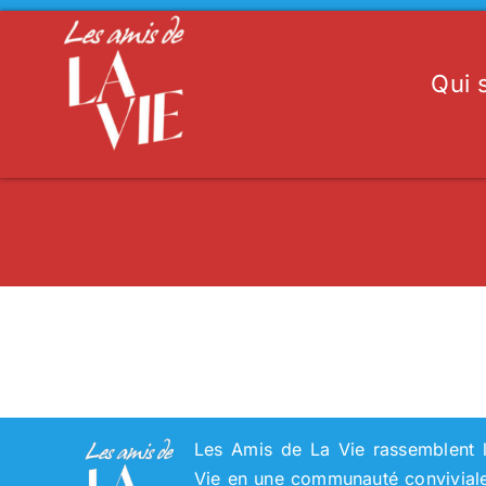
Passer
au
contenu
Qui
Les Amis de La Vie rassemblent l
Vie en une communauté conviviale 