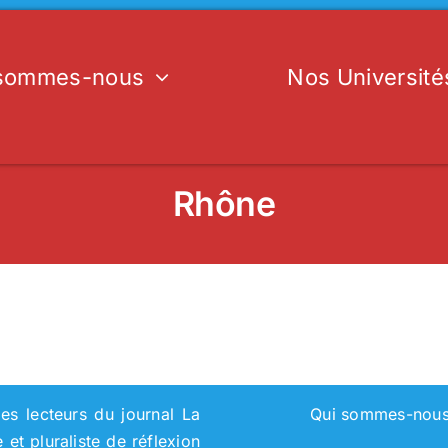
 sommes-nous
Nos Université
Rhône
es lecteurs du journal La
Qui sommes-nou
et pluraliste de réflexion