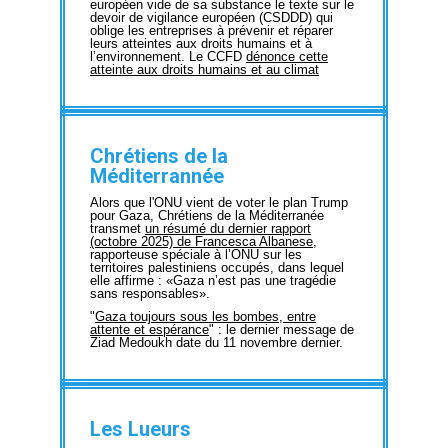
européen vide de sa substance le texte sur le
devoir de vigilance européen (CSDDD) qui
oblige les entreprises à prévenir et réparer
leurs atteintes aux droits humains et à
l’environnement. Le CCFD
dénonce cette
atteinte aux droits humains et au climat
Chrétiens de la
Méditerrannée
Alors que l'ONU vient de voter le plan Trump
pour Gaza, Chrétiens de la Méditerranée
transmet
un résumé du dernier rapport
(octobre 2025) de Francesca Albanese,
rapporteuse spéciale à l’ONU sur les
territoires palestiniens occupés, dans lequel
elle affirme : «Gaza n’est pas une tragédie
sans responsables».
"
Gaza toujours sous les bombes, entre
attente et espérance
" : le dernier message de
Ziad Medoukh date du 11 novembre dernier.
Les Lueurs