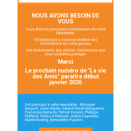
NOUS AVONS BESOIN DE
VOUS
Vous êtes les principaux contributeurs de notre
Newsletter.
N’hésitez pas à nous transmettre des
informations sur votre groupe,
des événements, des articles, des lectures que
vous souhaitez partager.
Merci
Le prochain numéro de "La vie
des Amis" paraitra début
janvier 2026
Ont participé à cette newsletter : Monique
Baujard, Julien Motte, Gérard Gerdil-Margueron,
Françoise Klenschi, Patrick Durand, Philippe
Rialland, Odile Le Parlouër, Jackie Cayssials,
Marité Koenig, Bernadette Puijalon...