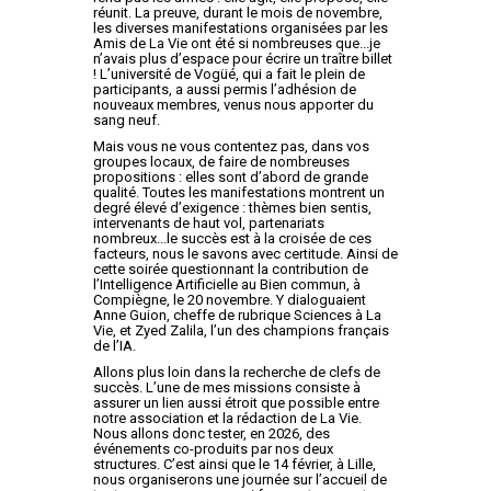
réunit. La preuve, durant le mois de novembre,
les diverses manifestations organisées par les
Amis de La Vie ont été si nombreuses que...je
n’avais plus d’espace pour écrire un traître billet
! L’université de Vogüé, qui a fait le plein de
participants, a aussi permis l’adhésion de
nouveaux membres, venus nous apporter du
sang neuf.
Mais vous ne vous contentez pas, dans vos
groupes locaux, de faire de nombreuses
propositions : elles sont d’abord de grande
qualité. Toutes les manifestations montrent un
degré élevé d’exigence : thèmes bien sentis,
intervenants de haut vol, partenariats
nombreux...le succès est à la croisée de ces
facteurs, nous le savons avec certitude. Ainsi de
cette soirée questionnant la contribution de
l’Intelligence Artificielle au Bien commun, à
Compiègne, le 20 novembre. Y dialoguaient
Anne Guion, cheffe de rubrique Sciences à La
Vie, et Zyed Zalila, l’un des champions français
de l’IA.
Allons plus loin dans la recherche de clefs de
succès. L’une de mes missions consiste à
assurer un lien aussi étroit que possible entre
notre association et la rédaction de La Vie.
Nous allons donc tester, en 2026, des
événements co-produits par nos deux
structures. C’est ainsi que le 14 février, à Lille,
nous organiserons une journée sur l’accueil de