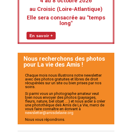
4 au 8 octobre 2026
au Croisic (Loire-Atlantique)
Elle sera consacrée au "temps
long"
En savoir +
Nous recherchons des photos
pour La vie des Amis !
Chaque mois nous illustrons notre newsletter
avec des photos gratuites et libres de droit
récupérées sur un site ou bien prises par nos
soins.
Si parmi vous un photographe amateur veut
bien nous envoyer des photos (paysages,
fleurs, nature, bel objet ... ) et nous aider à créer
une photothèque des Amis de La Vie, merci de
vous faire connaître en écrivant à
newsletter@amisdelavie.org
Nous vous répondrons.