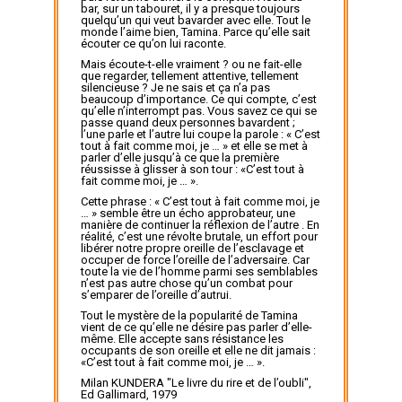
bar, sur un tabouret, il y a presque toujours
quelqu’un qui veut bavarder avec elle. Tout le
monde l’aime bien, Tamina. Parce qu’elle sait
écouter ce qu’on lui raconte.
Mais écoute-t-elle vraiment ? ou ne fait-elle
que regarder, tellement attentive, tellement
silencieuse ? Je ne sais et ça n’a pas
beaucoup d’importance. Ce qui compte, c’est
qu’elle n’interrompt pas. Vous savez ce qui se
passe quand deux personnes bavardent ;
l’une parle et l’autre lui coupe la parole : « C’est
tout à fait comme moi, je … » et elle se met à
parler d’elle jusqu’à ce que la première
réussisse à glisser à son tour : «C’est tout à
fait comme moi, je … ».
Cette phrase : « C’est tout à fait comme moi, je
… » semble être un écho approbateur, une
manière de continuer la réflexion de l’autre . En
réalité, c’est une révolte brutale, un effort pour
libérer notre propre oreille de l’esclavage et
occuper de force l’oreille de l’adversaire. Car
toute la vie de l’homme parmi ses semblables
n’est pas autre chose qu’un combat pour
s’emparer de l’oreille d’autrui.
Tout le mystère de la popularité de Tamina
vient de ce qu’elle ne désire pas parler d’elle-
même. Elle accepte sans résistance les
occupants de son oreille et elle ne dit jamais :
«C’est tout à fait comme moi, je … ».
Milan KUNDERA "Le livre du rire et de l’oubli",
Ed Gallimard, 1979