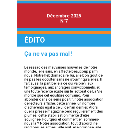
Décembre 2025
N°7
ÉDITO
Ça ne va pas mal !
Le ressac des mauvaises nouvelles de notre
monde, je le sais, en affecte beaucoup parmi
nous. Notre hebdomadaire, lui, a le bon goût de
ne pas les occulter sans ne s’ouvrir qu’à elles. Il
fait aussi la part belle à ce qui va bien, aux
témoignages, aux ancrages convictionnels, et
une toute récente étude sur le lectorat de La Vie
montre que cet équilibre convainc. Pour
abonder dans ce sens positif, notre association
de lecteurs affiche, cette année, un nombre
d’adhérents égal à celui de l’an dernier. Alors
que la presse magazine perd régulièrement des
plumes, cette stabilisation mérite d’être
soulignée. Pourquoi et comment en sommes-
nous là ? Notre association, tout d’abord, ne
rend pas les armes : elle agit, elle propose, elle