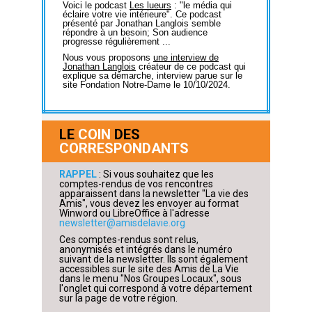
Voici le podcast
Les lueurs
: "le média qui
éclaire votre vie intérieure". Ce podcast
présenté par Jonathan Langlois semble
répondre à un besoin; Son audience
progresse régulièrement ...
Nous vous proposons
une interview de
Jonathan Langlois
créateur de ce podcast qui
explique sa démarche, interview parue sur le
site Fondation Notre-Dame le 10/10/2024.
LE
COIN
DES
CORRESPONDANTS
RAPPEL
: Si vous souhaitez que les
comptes-rendus de vos rencontres
apparaissent dans la newsletter "La vie des
Amis", vous devez les envoyer au format
Winword ou LibreOffice à l'adresse
newsletter@amisdelavie.org
Ces comptes-rendus sont relus,
anonymisés et intégrés dans le numéro
suivant de la newsletter. Ils sont également
accessibles sur le site des Amis de La Vie
dans le menu "Nos Groupes Locaux", sous
l'onglet qui correspond à votre département
sur la page de votre région.