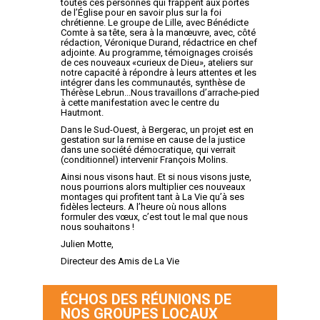
toutes ces personnes qui frappent aux portes
de l’Église pour en savoir plus sur la foi
chrétienne. Le groupe de Lille, avec Bénédicte
Comte à sa tête, sera à la manœuvre, avec, côté
rédaction, Véronique Durand, rédactrice en chef
adjointe. Au programme, témoignages croisés
de ces nouveaux «curieux de Dieu», ateliers sur
notre capacité à répondre à leurs attentes et les
intégrer dans les communautés, synthèse de
Thérèse Lebrun...Nous travaillons d’arrache-pied
à cette manifestation avec le centre du
Hautmont.
Dans le Sud-Ouest, à Bergerac, un projet est en
gestation sur la remise en cause de la justice
dans une société démocratique, qui verrait
(conditionnel) intervenir François Molins.
Ainsi nous visons haut. Et si nous visons juste,
nous pourrions alors multiplier ces nouveaux
montages qui profitent tant à La Vie qu’à ses
fidèles lecteurs. A l’heure où nous allons
formuler des vœux, c’est tout le mal que nous
nous souhaitons !
Julien Motte,
Directeur des Amis de La Vie
ÉCHOS DES RÉUNIONS DE
NOS GROUPES LOCAUX