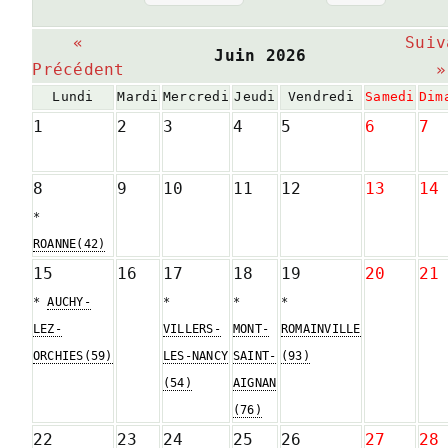
«
Suiv
Juin 2026
Précédent
»
Lundi
Mardi
Mercredi
Jeudi
Vendredi
Samedi
Dim
1
2
3
4
5
6
7
8
9
10
11
12
13
14
*
ROANNE(42)
15
16
17
18
19
20
21
*
AUCHY-
*
*
*
LEZ-
VILLERS-
MONT-
ROMAINVILLE
ORCHIES(59)
LES-NANCY
SAINT-
(93)
(54)
AIGNAN
(76)
22
23
24
25
26
27
28