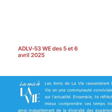
ADLV-53 WE des 5 et 6
avril 2025
Les Amis de La Vie rassemblent l
Vie en une communauté conviviale 
sur l’actualité. Ensemble, ils réflé
mieux comprendre ces temps nouv
ainsi mutuellement de la diversité des expérie