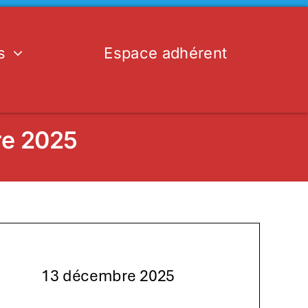
s
Espace adhérent
re 2025