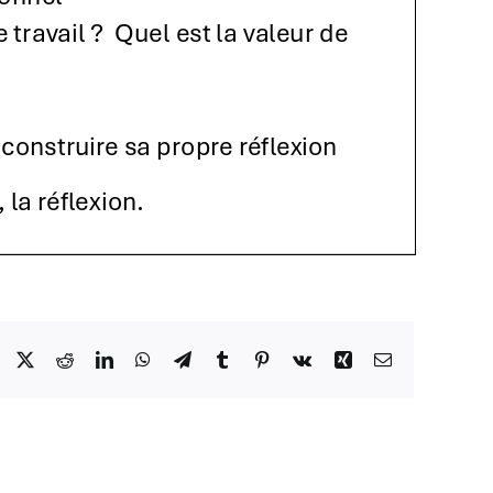
Facebook
X
Reddit
LinkedIn
WhatsApp
Telegram
Tumblr
Pinterest
Vk
Xing
Email