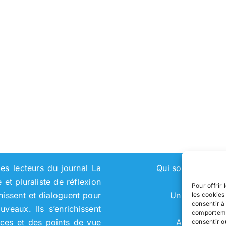
es lecteurs du journal La
Qui sommes-nou
et pluraliste de réflexion
Pour offrir
chissent et dialoguent pour
Universités
les cookies
consentir à
eaux. Ils s’enrichissent
comportemen
nces et des points de vue
Adhérer
consentir o