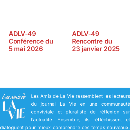
ADLV-49
ADLV-49
Conférence du
Rencontre du
5 mai 2026
23 janvier 2025
Les Amis de La Vie rassemblent les lecteur
du journal La Vie en une communaut
conviviale et pluraliste de réflexion su
l’actualité. Ensemble, ils réfléchissent e
dialoguent pour mieux comprendre ces temps nouveaux